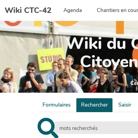
Aller au contenu principal
Wiki CTC-42
Agenda
Chantiers en cou
Wiki du C
Citoyen
Ce
Formulaires
Rechercher
Saisir