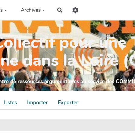
rs
Archives
Rechercher
ollectif pour une 
ne dans la Loire 
ntre de ressources argumentaires au service des COMM
Listes
Importer
Exporter