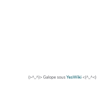
(>^_^)> Galope sous
YesWiki
<(^_^<)