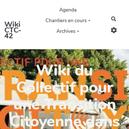
Aller au contenu principal
Agenda
Reche
Chantiers en cours
Wiki
CTC-
Archives
42
Wiki du
Collectif pour
une Transition
Citoyenne dans