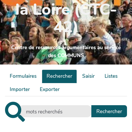
la Loire (CTC-
42)
Centre de ressources argumentaires au service
des COMMUNS
Formulaires
Rechercher
Saisir
Listes
Importer
Exporter