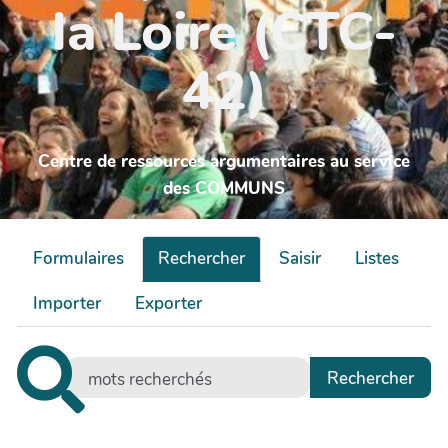
la Loire (CTC-
42)
Centre de ressources argumentaires au service
des COMMUNS
Formulaires
Rechercher
Saisir
Listes
Importer
Exporter