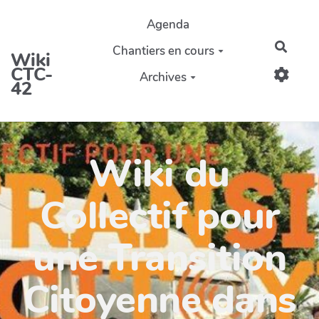
Aller au contenu principal
Agenda
Reche
Chantiers en cours
Wiki
CTC-
Archives
42
Wiki du
Collectif pour
une Transition
Citoyenne dans