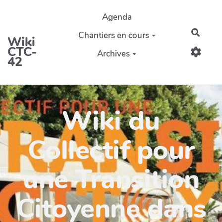
Aller au contenu principal
Agenda
Reche
Chantiers en cours
Wiki
CTC-
Archives
42
Wiki du
Collectif pour
une Transition
Citoyenne dans