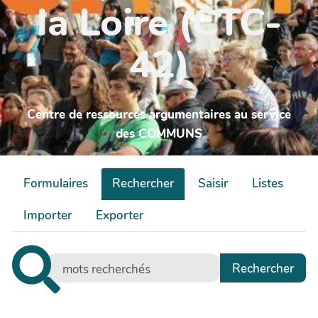
la Loire (CTC-
42)
Centre de ressources argumentaires au service
des COMMUNS
Formulaires
Rechercher
Saisir
Listes
Importer
Exporter