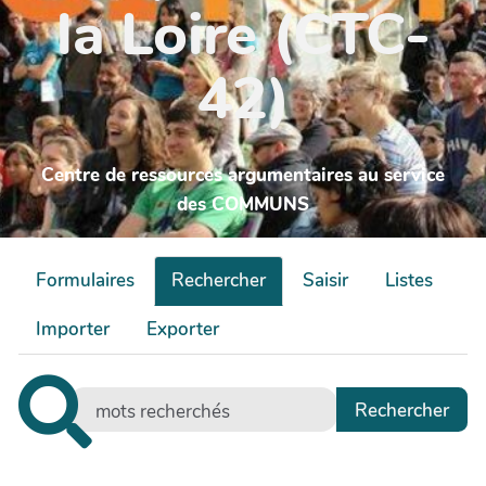
la Loire (CTC-
42)
Centre de ressources argumentaires au service
des COMMUNS
Formulaires
Rechercher
Saisir
Listes
Importer
Exporter