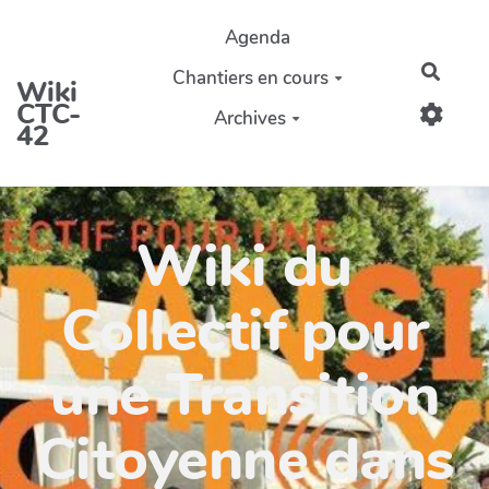
Aller au contenu principal
Agenda
Reche
Chantiers en cours
Wiki
CTC-
Archives
42
Wiki du
Collectif pour
une Transition
Citoyenne dans