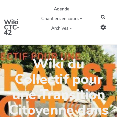
Aller au contenu principal
Agenda
Reche
Chantiers en cours
Wiki
CTC-
Archives
42
Wiki du
Collectif pour
une Transition
Citoyenne dans