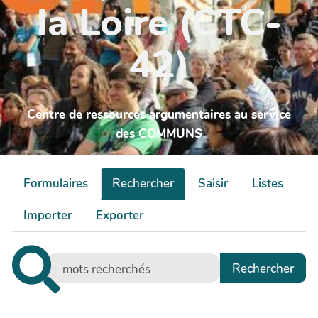
la Loire (CTC-
42)
Centre de ressources argumentaires au service
des COMMUNS
Formulaires
Rechercher
Saisir
Listes
Importer
Exporter