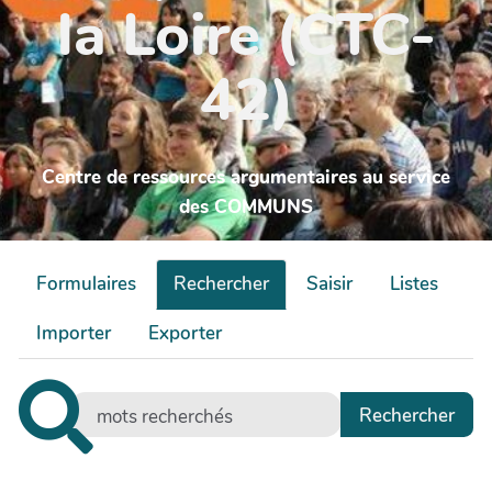
la Loire (CTC-
42)
Centre de ressources argumentaires au service
des COMMUNS
Formulaires
Rechercher
Saisir
Listes
Importer
Exporter