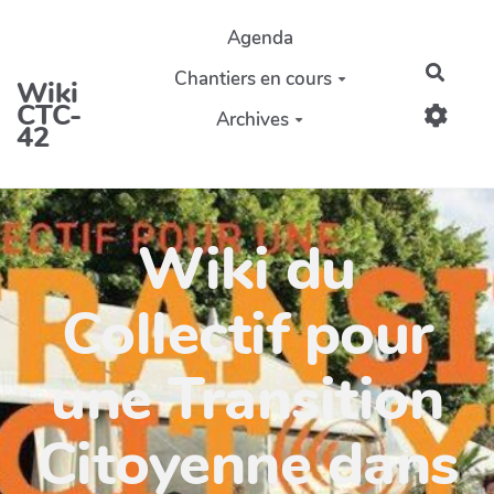
Aller au contenu principal
Agenda
Reche
Chantiers en cours
Wiki
CTC-
Archives
42
Wiki du
Collectif pour
une Transition
Citoyenne dans