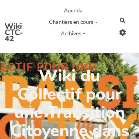
Aller au contenu principal
Agenda
Reche
Chantiers en cours
Wiki
CTC-
Archives
42
Wiki du
Collectif pour
une Transition
Citoyenne dans