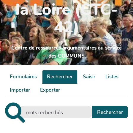
la Loire (CTC-
42)
Centre de ressources argumentaires au service
des COMMUNS
Formulaires
Rechercher
Saisir
Listes
Importer
Exporter