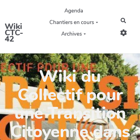
Aller au contenu principal
Agenda
Reche
Chantiers en cours
Wiki
CTC-
Archives
42
Wiki du
Collectif pour
une Transition
Citoyenne dans