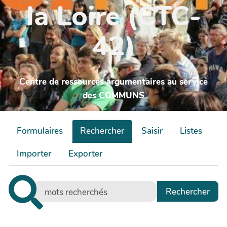
la Loire (CTC-
42)
Centre de ressources argumentaires au service
des COMMUNS
Formulaires
Rechercher
Saisir
Listes
Importer
Exporter