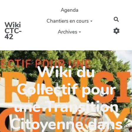
Aller au contenu principal
Agenda
Reche
Chantiers en cours
Wiki
CTC-
Archives
42
Wiki du
Collectif pour
une Transition
Citoyenne dans