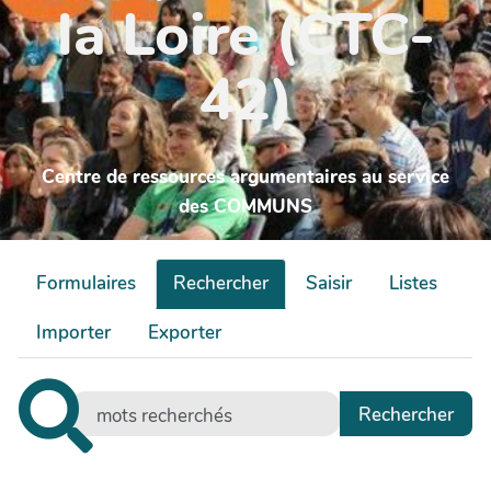
la Loire (CTC-
42)
Centre de ressources argumentaires au service
des COMMUNS
Formulaires
Rechercher
Saisir
Listes
Importer
Exporter