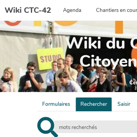
Aller au contenu principal
Wiki CTC-42
Agenda
Chantiers en cou
Wiki du C
Citoyen
Ce
Formulaires
Rechercher
Saisir