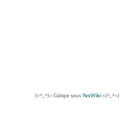
(>^_^)> Galope sous
YesWiki
<(^_^<)