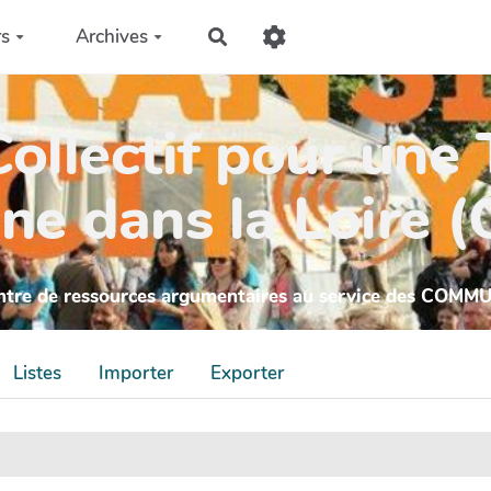
rs
Archives
Rechercher
ollectif pour une 
ne dans la Loire 
ntre de ressources argumentaires au service des COMM
Listes
Importer
Exporter