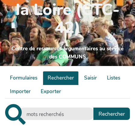
la Loire (CTC-
42)
Centre de ressources argumentaires au service
des COMMUNS
Formulaires
Rechercher
Saisir
Listes
Importer
Exporter