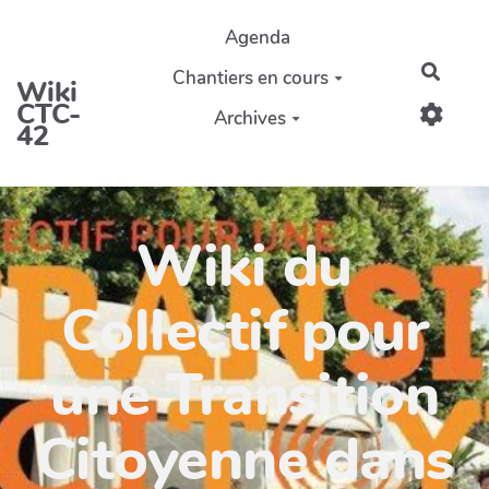
Aller au contenu principal
Agenda
Reche
Chantiers en cours
Wiki
CTC-
Archives
42
Wiki du
Collectif pour
une Transition
Citoyenne dans