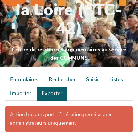
la Loire (CTC-
42)
Centre de ressources argumentaires au service
des COMMUNS
Formulaires
Rechercher
Saisir
Listes
Importer
Exporter
Action bazarexport : Opération permise aux
administrateurs uniquement