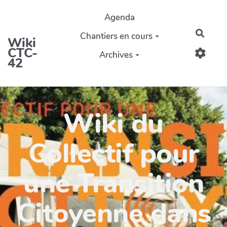
Aller au contenu principal
Agenda
Reche
Chantiers en cours
Wiki
CTC-
Archives
42
Wiki du
Collectif pour
une Transition
Citoyenne dans