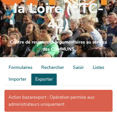
la Loire (CTC-
42)
Centre de ressources argumentaires au service
des COMMUNS
Formulaires
Rechercher
Saisir
Listes
Importer
Exporter
Action bazarexport : Opération permise aux
administrateurs uniquement