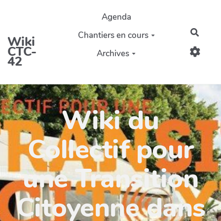
Aller au contenu principal
Agenda
Reche
Chantiers en cours
Wiki
CTC-
Archives
42
Wiki du
Collectif pour
une Transition
Citoyenne dans