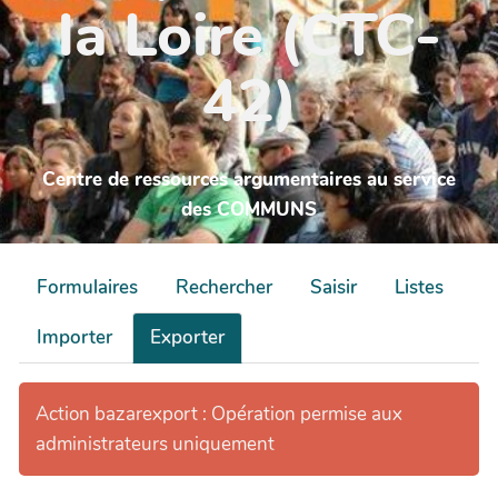
la Loire (CTC-
42)
Centre de ressources argumentaires au service
des COMMUNS
Formulaires
Rechercher
Saisir
Listes
Importer
Exporter
Action bazarexport : Opération permise aux
administrateurs uniquement