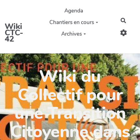
Aller au contenu principal
Agenda
Reche
Chantiers en cours
Wiki
CTC-
Archives
42
Wiki du
Collectif pour
une Transition
Citoyenne dans