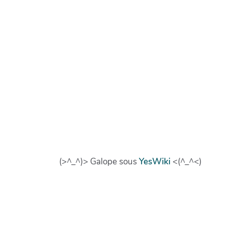
(>^_^)> Galope sous
YesWiki
<(^_^<)