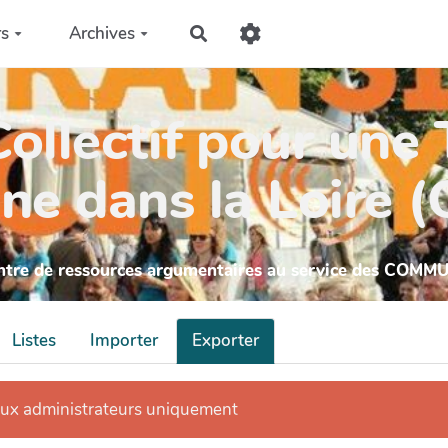
rs
Archives
Rechercher
ollectif pour une 
ne dans la Loire 
ntre de ressources argumentaires au service des COMM
Listes
Importer
Exporter
aux administrateurs uniquement