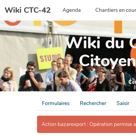
Aller au contenu principal
Wiki CTC-42
Agenda
Chantiers en cou
Wiki du C
Citoyen
Ce
Formulaires
Rechercher
Saisir
Action bazarexport : Opération permise 