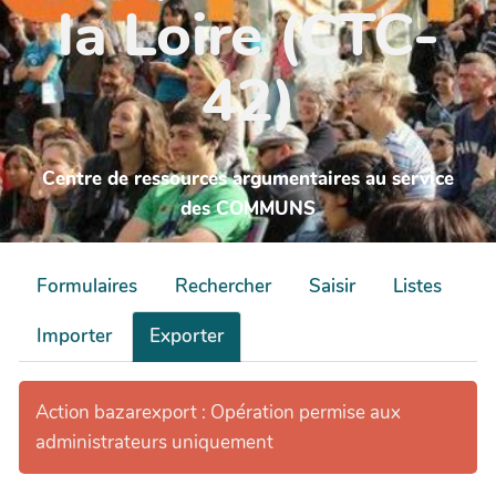
la Loire (CTC-
42)
Centre de ressources argumentaires au service
des COMMUNS
Formulaires
Rechercher
Saisir
Listes
Importer
Exporter
Action bazarexport : Opération permise aux
administrateurs uniquement