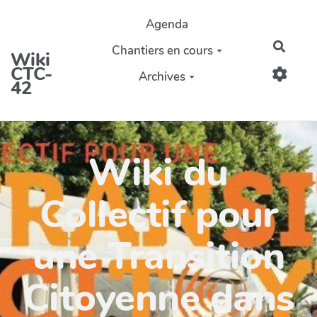
Aller au contenu principal
Agenda
Reche
Chantiers en cours
Wiki
CTC-
Archives
42
Wiki du
Collectif pour
une Transition
Citoyenne dans