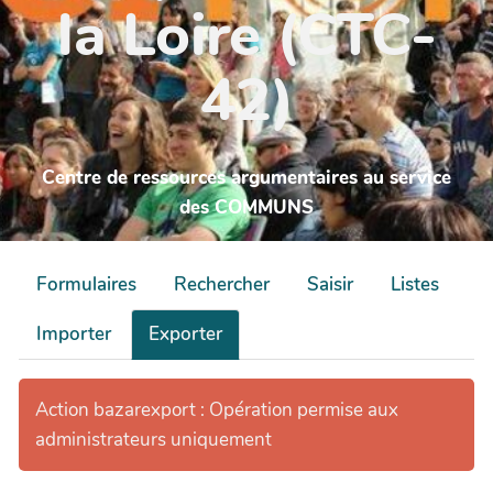
la Loire (CTC-
42)
Centre de ressources argumentaires au service
des COMMUNS
Formulaires
Rechercher
Saisir
Listes
Importer
Exporter
Action bazarexport : Opération permise aux
administrateurs uniquement