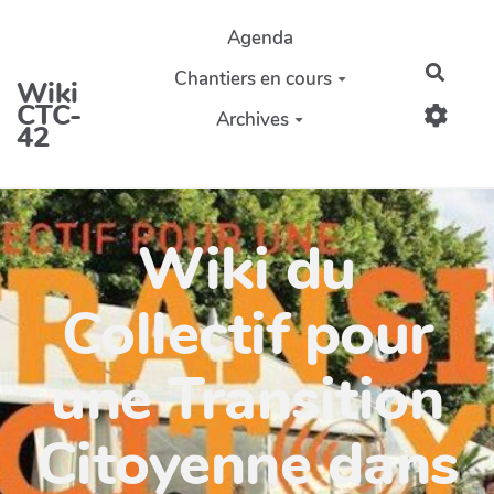
Aller au contenu principal
Agenda
Reche
Chantiers en cours
Wiki
CTC-
Archives
42
Wiki du
Collectif pour
une Transition
Citoyenne dans