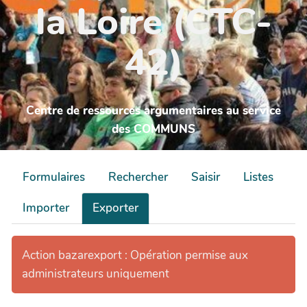
la Loire (CTC-
42)
Centre de ressources argumentaires au service
des COMMUNS
Formulaires
Rechercher
Saisir
Listes
Importer
Exporter
Action bazarexport : Opération permise aux
administrateurs uniquement