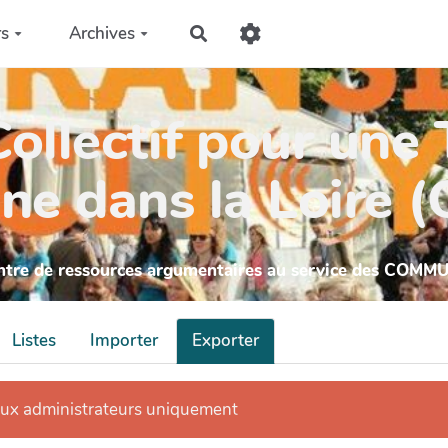
rs
Archives
Rechercher
ollectif pour une 
ne dans la Loire 
ntre de ressources argumentaires au service des COMM
Listes
Importer
Exporter
aux administrateurs uniquement