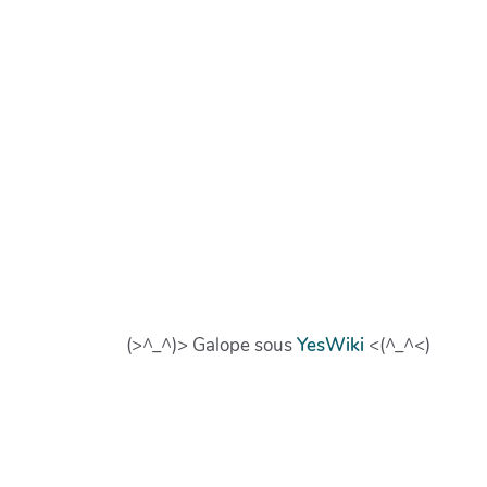
(>^_^)> Galope sous
YesWiki
<(^_^<)