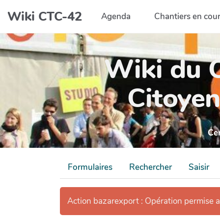
Aller au contenu principal
Wiki CTC-42
Agenda
Chantiers en cou
Wiki du C
Citoyen
Ce
Formulaires
Rechercher
Saisir
Action bazarexport : Opération permise 