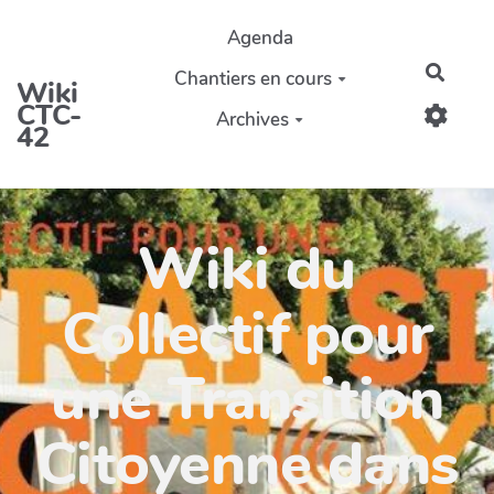
Aller au contenu principal
Agenda
Reche
Chantiers en cours
Wiki
CTC-
Archives
42
Wiki du
Collectif pour
une Transition
Citoyenne dans