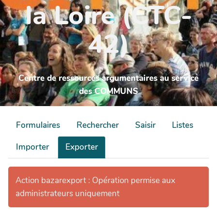
la Loire (CTC-
42)
Centre de ressources argumentaires au service
des COMMUNS
Formulaires
Rechercher
Saisir
Listes
Importer
Exporter
Action bazarexport : Opération permise aux
administrateurs uniquement