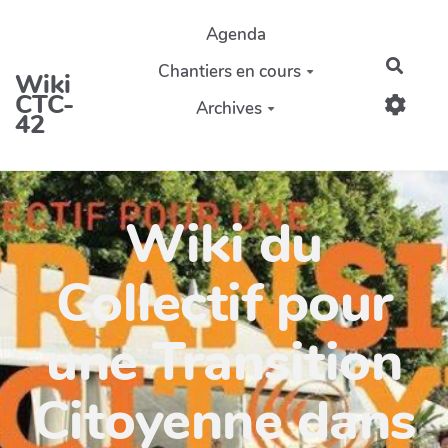
Aller au contenu principal
Agenda
Reche
Chantiers en cours
Wiki
CTC-
Archives
42
Wiki du
Collectif pour
une Transition
Citoyenne dans