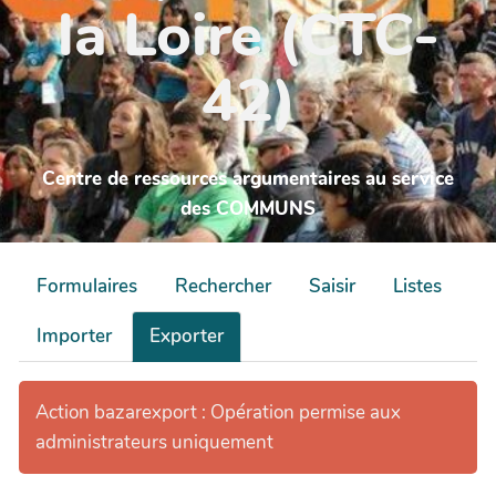
la Loire (CTC-
42)
Centre de ressources argumentaires au service
des COMMUNS
Formulaires
Rechercher
Saisir
Listes
Importer
Exporter
Action bazarexport : Opération permise aux
administrateurs uniquement