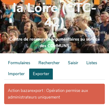
la Loire (CTC-
42)
Centre de ressources argumentaires au service
des COMMUNS
Formulaires
Rechercher
Saisir
Listes
Importer
Exporter
Action bazarexport : Opération permise aux
administrateurs uniquement