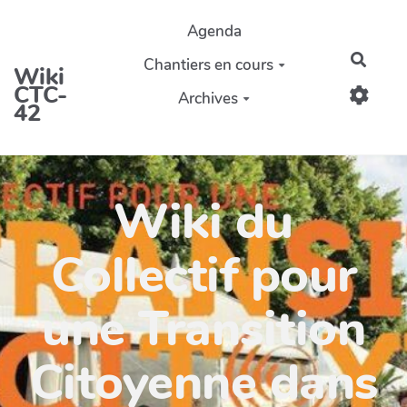
Aller au contenu principal
Agenda
Reche
Chantiers en cours
Wiki
CTC-
Archives
42
Wiki du
Collectif pour
une Transition
Citoyenne dans