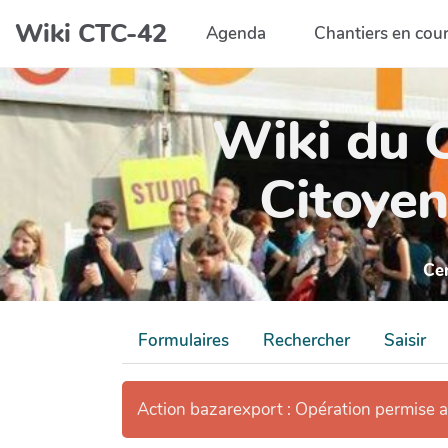
Aller au contenu principal
Wiki CTC-42
Agenda
Chantiers en cou
Wiki du C
Citoyen
Ce
Formulaires
Rechercher
Saisir
Action bazarexport : Opération permise 