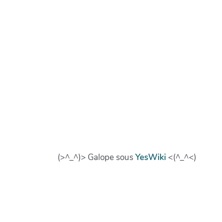
(>^_^)> Galope sous
YesWiki
<(^_^<)