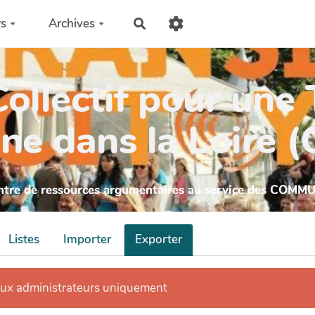
rs
Archives
Rechercher
ollectif pour une 
ne dans la Loire 
ntre de ressources argumentaires au service des COMM
Listes
Importer
Exporter
aux administrateurs uniquement