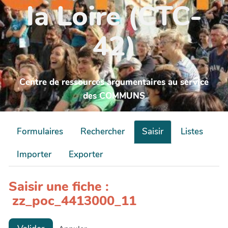
la Loire (CTC-
42)
Centre de ressources argumentaires au service
des COMMUNS
Formulaires
Rechercher
Saisir
Listes
Importer
Exporter
Saisir une fiche :
zz_poc_4413000_11