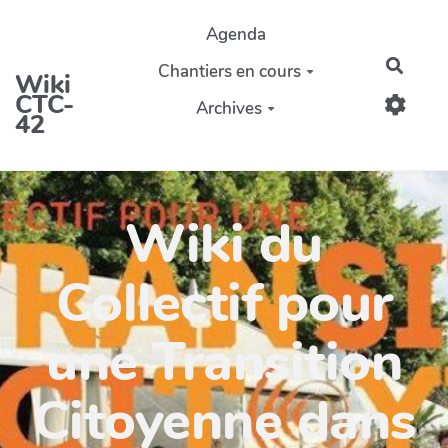
Aller au contenu principal
Agenda
Reche
Chantiers en cours
Wiki
CTC-
Archives
42
Wiki du
Collectif pour
une Transition
Citoyenne dans