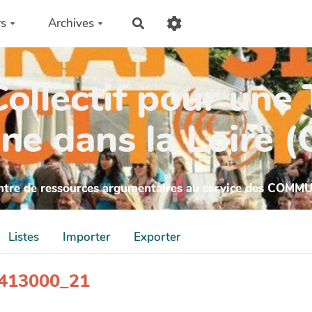
rs
Archives
Rechercher
ollectif pour une 
ne dans la Loire 
ntre de ressources argumentaires au service des COMM
Listes
Importer
Exporter
_4413000_21