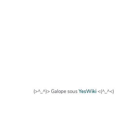
(>^_^)> Galope sous
YesWiki
<(^_^<)