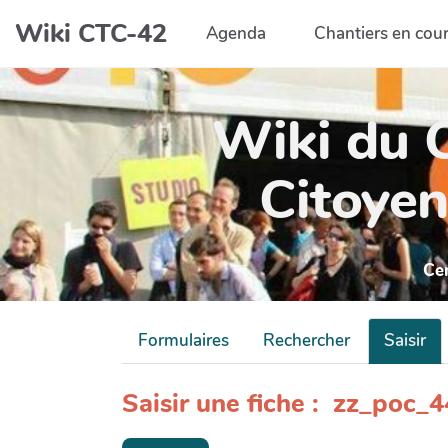
Aller au contenu principal
Wiki CTC-42
Agenda
Chantiers en cou
Wiki du C
Citoyen
Ce
Formulaires
Rechercher
Saisir
Saisir une fiche : zz_poc