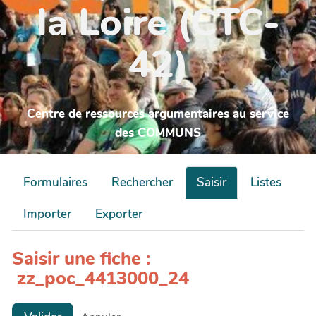
la Loire (CTC-
42)
Centre de ressources argumentaires au service
des COMMUNS
Formulaires
Rechercher
Saisir
Listes
Importer
Exporter
Saisir une fiche :
zz_poc_4413000_24