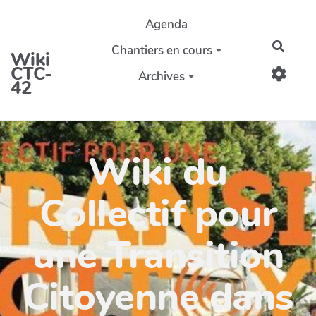
Aller au contenu principal
Agenda
Reche
Chantiers en cours
Wiki
CTC-
Archives
42
Wiki du
Collectif pour
une Transition
Citoyenne dans