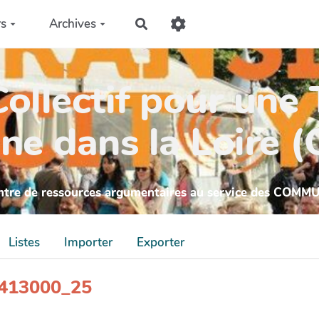
rs
Archives
Rechercher
ollectif pour une 
ne dans la Loire 
ntre de ressources argumentaires au service des COMM
Listes
Importer
Exporter
_4413000_25