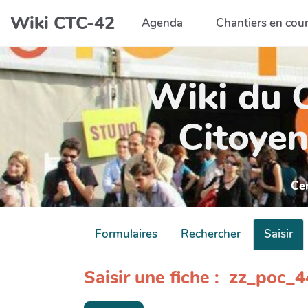
Aller au contenu principal
Wiki CTC-42
Agenda
Chantiers en cou
Wiki du C
Citoyen
Ce
Formulaires
Rechercher
Saisir
Saisir une fiche : zz_poc