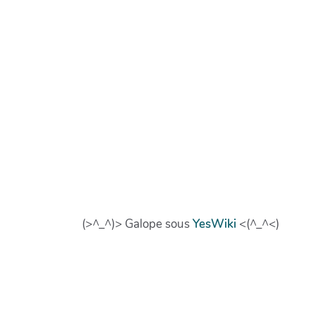
(>^_^)> Galope sous
YesWiki
<(^_^<)