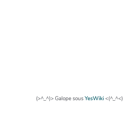
(>^_^)> Galope sous
YesWiki
<(^_^<)