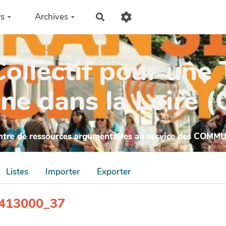
rs
Archives
Rechercher
ollectif pour une 
ne dans la Loire 
ntre de ressources argumentaires au service des COMM
Listes
Importer
Exporter
_4413000_37