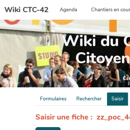
Aller au contenu principal
Wiki CTC-42
Agenda
Chantiers en cou
Wiki du C
Citoyen
Ce
Formulaires
Rechercher
Saisir
Saisir une fiche : zz_poc