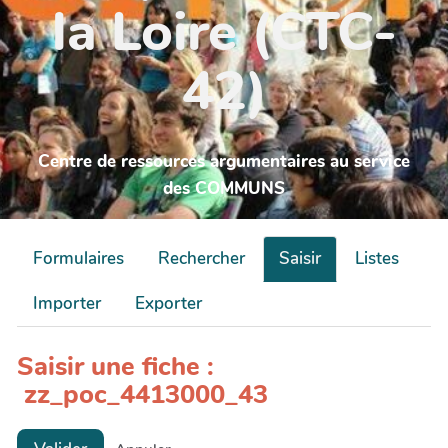
la Loire (CTC-
42)
Centre de ressources argumentaires au service
des COMMUNS
Formulaires
Rechercher
Saisir
Listes
Importer
Exporter
Saisir une fiche :
zz_poc_4413000_43