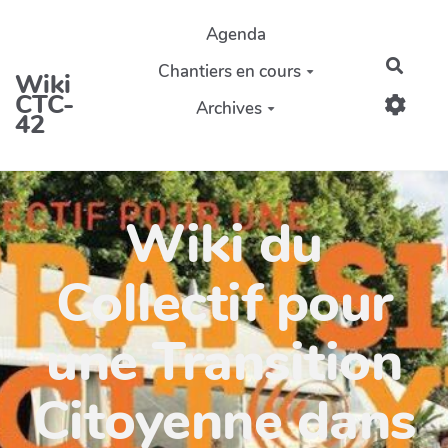
Aller au contenu principal
Agenda
Reche
Chantiers en cours
Wiki
CTC-
Archives
42
Wiki du
Collectif pour
une Transition
Citoyenne dans