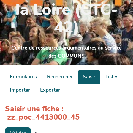
la Loire (CTC-
42)
Centre de ressources argumentaires au service
des COMMUNS
Formulaires
Rechercher
Saisir
Listes
Importer
Exporter
Saisir une fiche :
zz_poc_4413000_45