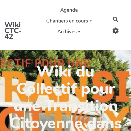
Aller au contenu principal
Agenda
Reche
Chantiers en cours
Wiki
CTC-
Archives
42
Wiki du
Collectif pour
une Transition
Citoyenne dans