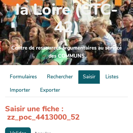
la Loire (CTC-
42)
Centre de ressources argumentaires au service
des COMMUNS
Formulaires
Rechercher
Saisir
Listes
Importer
Exporter
Saisir une fiche :
zz_poc_4413000_52