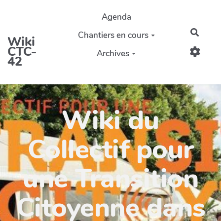
Aller au contenu principal
Agenda
Reche
Chantiers en cours
Wiki
CTC-
Archives
42
Wiki du
Collectif pour
une Transition
Citoyenne dans