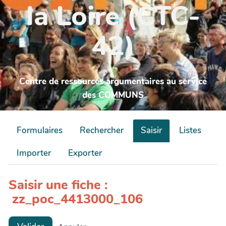
la Loire (CTC-
42)
Centre de ressources argumentaires au service
des COMMUNS
Formulaires
Rechercher
Saisir
Listes
Importer
Exporter
Saisir une fiche :
zz_poc_4413000_106