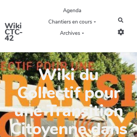
Aller au contenu principal
Agenda
Reche
Chantiers en cours
Wiki
CTC-
Archives
42
Wiki du
Collectif pour
une Transition
Citoyenne dans