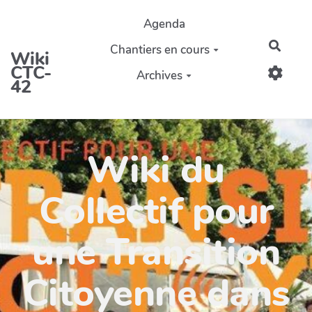
Aller au contenu principal
Agenda
Reche
Chantiers en cours
Wiki
CTC-
Archives
42
Wiki du
Collectif pour
une Transition
Citoyenne dans