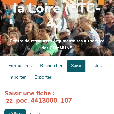
la Loire (CTC-
42)
Centre de ressources argumentaires au service
des COMMUNS
Formulaires
Rechercher
Saisir
Listes
Importer
Exporter
Saisir une fiche :
zz_poc_4413000_107