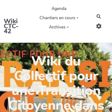
Aller au contenu principal
Agenda
Reche
Chantiers en cours
Wiki
CTC-
Archives
42
Wiki du
Collectif pour
une Transition
Citoyenne dans