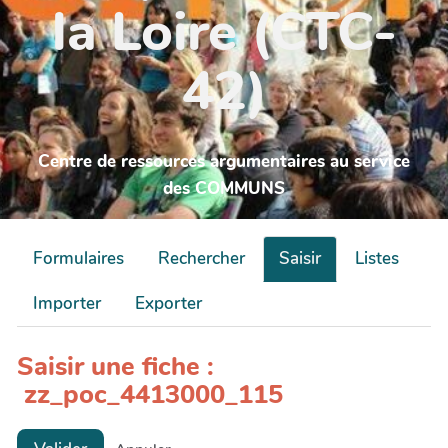
la Loire (CTC-
42)
Centre de ressources argumentaires au service
des COMMUNS
Formulaires
Rechercher
Saisir
Listes
Importer
Exporter
Saisir une fiche :
zz_poc_4413000_115