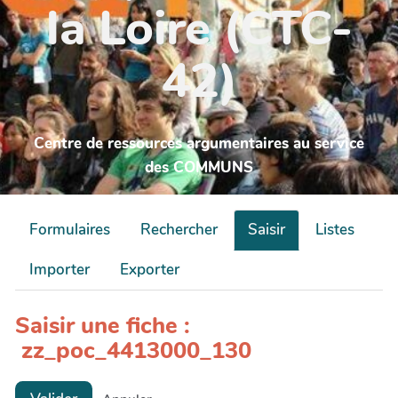
la Loire (CTC-
42)
Centre de ressources argumentaires au service
des COMMUNS
Formulaires
Rechercher
Saisir
Listes
Importer
Exporter
Saisir une fiche :
zz_poc_4413000_130