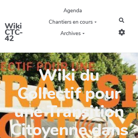
Aller au contenu principal
Agenda
Reche
Chantiers en cours
Wiki
CTC-
Archives
42
Wiki du
Collectif pour
une Transition
Citoyenne dans