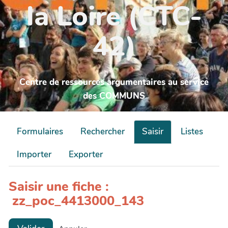
la Loire (CTC-
42)
Centre de ressources argumentaires au service
des COMMUNS
Formulaires
Rechercher
Saisir
Listes
Importer
Exporter
Saisir une fiche :
zz_poc_4413000_143