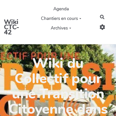
Aller au contenu principal
Agenda
Reche
Chantiers en cours
Wiki
CTC-
Archives
42
Wiki du
Collectif pour
une Transition
Citoyenne dans