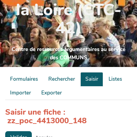
la Loire (CTC-
42)
Centre de ressources argumentaires au service
des COMMUNS
Formulaires
Rechercher
Saisir
Listes
Importer
Exporter
Saisir une fiche :
zz_poc_4413000_148