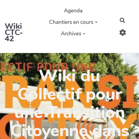
Aller au contenu principal
Agenda
Reche
Chantiers en cours
Wiki
CTC-
Archives
42
Wiki du
Collectif pour
une Transition
Citoyenne dans