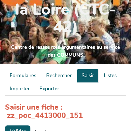
la Loire (CTC-
42)
Centre de ressources argumentaires au service
des COMMUNS
Formulaires
Rechercher
Saisir
Listes
Importer
Exporter
Saisir une fiche :
zz_poc_4413000_151