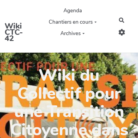
Aller au contenu principal
Agenda
Reche
Chantiers en cours
Wiki
CTC-
Archives
42
Wiki du
Collectif pour
une Transition
Citoyenne dans