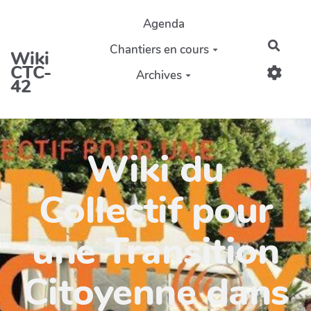
Aller au contenu principal
Agenda
Reche
Chantiers en cours
Wiki
CTC-
Archives
42
Wiki du
Collectif pour
une Transition
Citoyenne dans