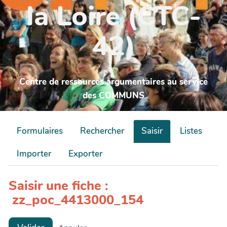
la Loire (CTC-
42)
Centre de ressources argumentaires au service
des COMMUNS
Formulaires
Rechercher
Saisir
Listes
Importer
Exporter
Saisir une fiche :
zz_poc_4413000_154