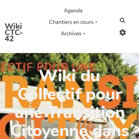
Aller au contenu principal
Agenda
Reche
Chantiers en cours
Wiki
CTC-
Archives
42
Wiki du
Collectif pour
une Transition
Citoyenne dans