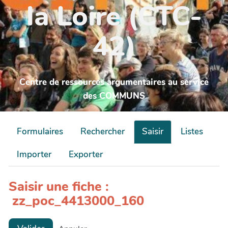
la Loire (CTC-
42)
Centre de ressources argumentaires au service
des COMMUNS
Formulaires
Rechercher
Saisir
Listes
Importer
Exporter
Saisir une fiche :
zz_poc_4413000_160