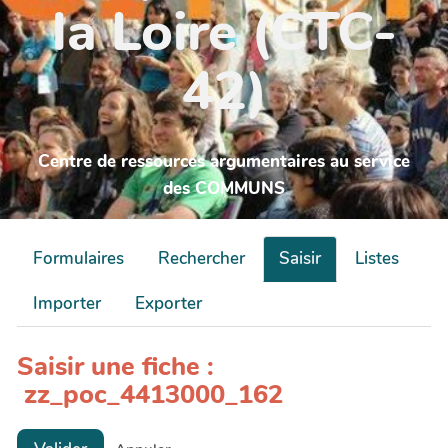
la Loire (CTC-
42)
Centre de ressources argumentaires au service
des COMMUNS
Formulaires
Rechercher
Saisir
Listes
Importer
Exporter
Saisir une fiche :
zz_poc_4413000_162