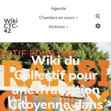
Aller au contenu principal
Agenda
Reche
Chantiers en cours
Wiki
CTC-
Archives
42
Wiki du
Collectif pour
une Transition
Citoyenne dans