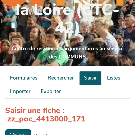
la Loire (CTC-
42)
Centre de ressources argumentaires au service
des COMMUNS
Formulaires
Rechercher
Saisir
Listes
Importer
Exporter
Saisir une fiche :
zz_poc_4413000_171