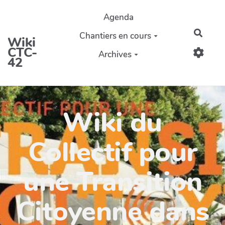
Aller au contenu principal
Agenda
Reche
Chantiers en cours
Wiki
CTC-
Archives
42
Wiki du
Collectif pour
une Transition
Citoyenne dans