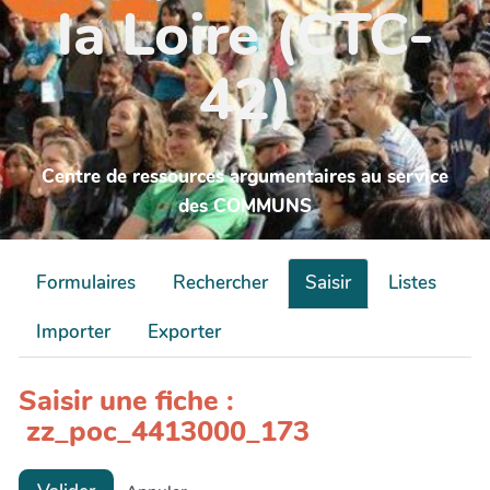
la Loire (CTC-
42)
Centre de ressources argumentaires au service
des COMMUNS
Formulaires
Rechercher
Saisir
Listes
Importer
Exporter
Saisir une fiche :
zz_poc_4413000_173