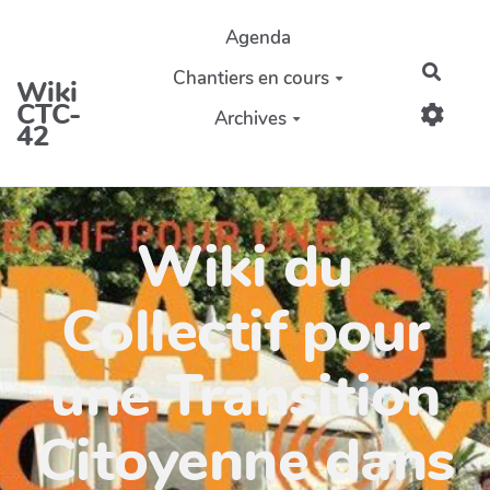
Aller au contenu principal
Agenda
Reche
Chantiers en cours
Wiki
CTC-
Archives
42
Wiki du
Collectif pour
une Transition
Citoyenne dans