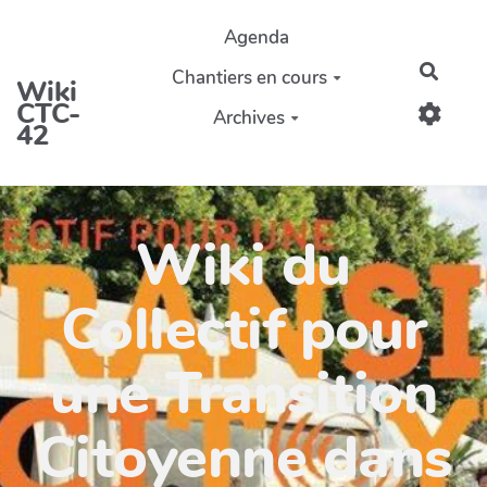
Aller au contenu principal
Agenda
Reche
Chantiers en cours
Wiki
CTC-
Archives
42
Wiki du
Collectif pour
une Transition
Citoyenne dans