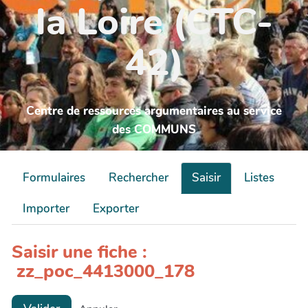
la Loire (CTC-
42)
Centre de ressources argumentaires au service
des COMMUNS
Formulaires
Rechercher
Saisir
Listes
Importer
Exporter
Saisir une fiche :
zz_poc_4413000_178