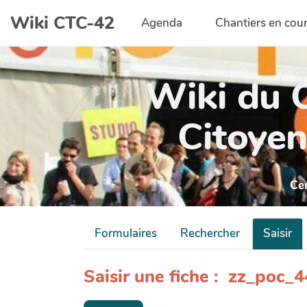
Aller au contenu principal
Wiki CTC-42
Agenda
Chantiers en cou
Wiki du C
Citoyen
Ce
Formulaires
Rechercher
Saisir
Saisir une fiche : zz_poc