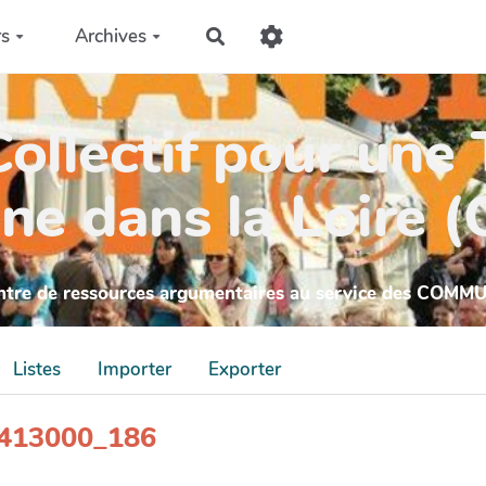
rs
Archives
Rechercher
ollectif pour une 
ne dans la Loire 
ntre de ressources argumentaires au service des COMM
Listes
Importer
Exporter
_4413000_186