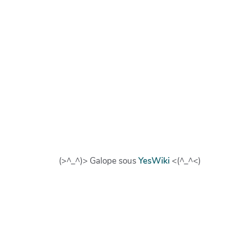
(>^_^)> Galope sous
YesWiki
<(^_^<)