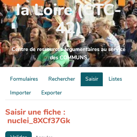
la Loire (CTC-
42)
Centre de ressources argumentaires au service
des COMMUNS
Formulaires
Rechercher
Saisir
Listes
Importer
Exporter
Saisir une fiche :
nuclei_8XCf37Gk