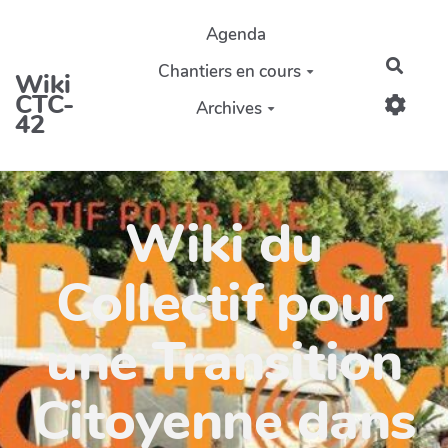
Aller au contenu principal
Agenda
Reche
Chantiers en cours
Wiki
CTC-
Archives
42
Wiki du
Collectif pour
une Transition
Citoyenne dans