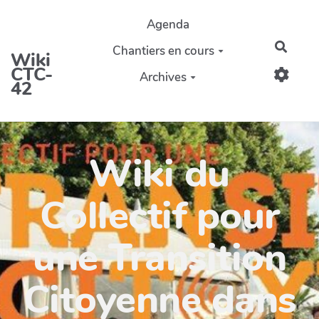
Aller au contenu principal
Agenda
Reche
Chantiers en cours
Wiki
CTC-
Archives
42
Wiki du
Collectif pour
une Transition
Citoyenne dans