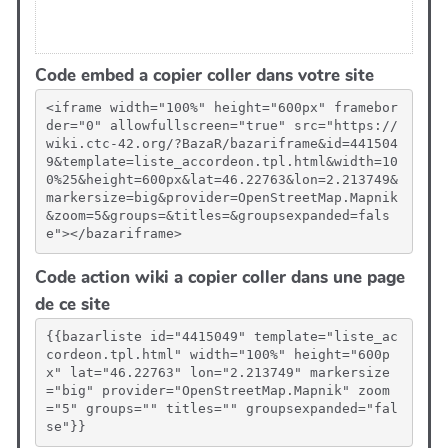
Code embed a copier coller dans votre site
<iframe width="100%" height="600px" framebor
der="0" allowfullscreen="true" src="https://
wiki.ctc-42.org/?BazaR/bazariframe&id=441504
9&template=liste_accordeon.tpl.html&width=10
0%25&height=600px&lat=46.22763&lon=2.213749&
markersize=big&provider=OpenStreetMap.Mapnik
&zoom=5&groups=&titles=&groupsexpanded=fals
e"></bazariframe>
Code action wiki a copier coller dans une page
de ce site
{{bazarliste id="4415049" template="liste_ac
cordeon.tpl.html" width="100%" height="600p
x" lat="46.22763" lon="2.213749" markersize
="big" provider="OpenStreetMap.Mapnik" zoom
="5" groups="" titles="" groupsexpanded="fal
se"}}