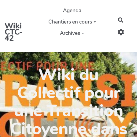
Aller au contenu principal
Agenda
Reche
Chantiers en cours
Wiki
CTC-
Archives
42
Wiki du
Collectif pour
une Transition
Citoyenne dans