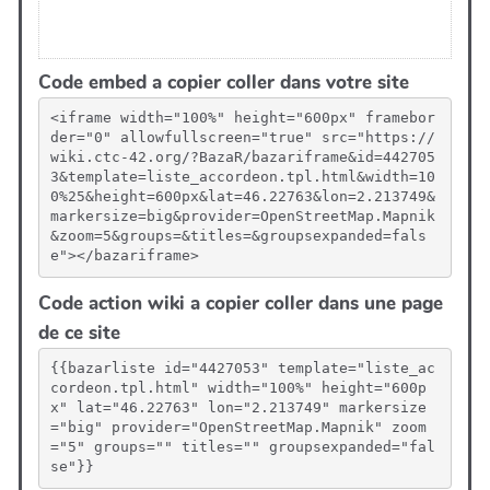
Code embed a copier coller dans votre site
<iframe width="100%" height="600px" framebor
der="0" allowfullscreen="true" src="https://
wiki.ctc-42.org/?BazaR/bazariframe&id=442705
3&template=liste_accordeon.tpl.html&width=10
0%25&height=600px&lat=46.22763&lon=2.213749&
markersize=big&provider=OpenStreetMap.Mapnik
&zoom=5&groups=&titles=&groupsexpanded=fals
e"></bazariframe>
Code action wiki a copier coller dans une page
de ce site
{{bazarliste id="4427053" template="liste_ac
cordeon.tpl.html" width="100%" height="600p
x" lat="46.22763" lon="2.213749" markersize
="big" provider="OpenStreetMap.Mapnik" zoom
="5" groups="" titles="" groupsexpanded="fal
se"}}