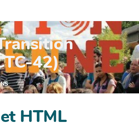
Transition
(CTC-42)
UNS
dget HTML