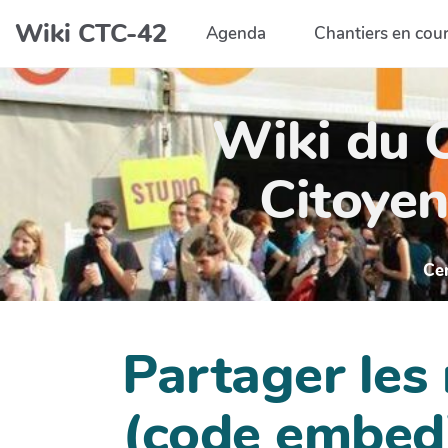
Aller au contenu principal
Wiki CTC-42
Agenda
Chantiers en cou
Wiki du C
Citoyen
Ce
Partager les
(code embed