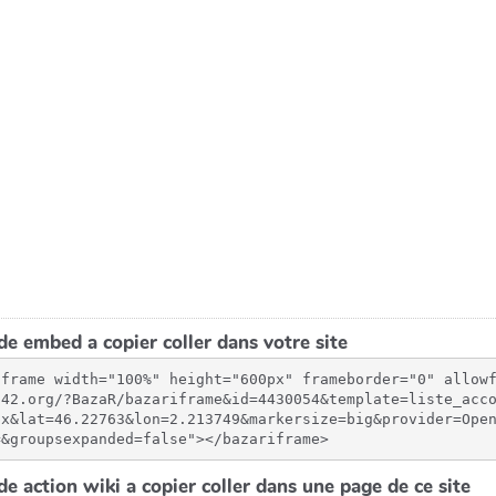
e embed a copier coller dans votre site
iframe width="100%" height="600px" frameborder="0" allow
-42.org/?BazaR/bazariframe&id=4430054&template=liste_acc
px&lat=46.22763&lon=2.213749&markersize=big&provider=Ope
=&groupsexpanded=false"></bazariframe>
e action wiki a copier coller dans une page de ce site