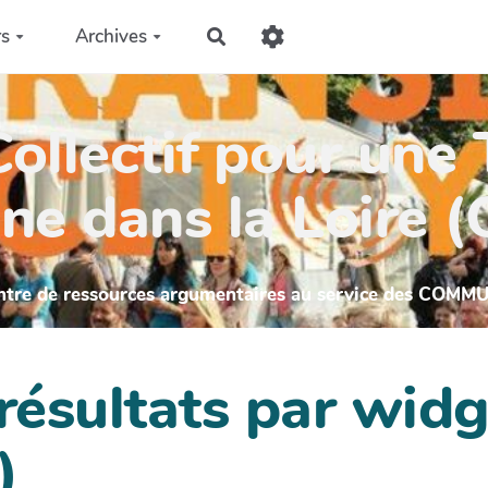
rs
Archives
Rechercher
ollectif pour une 
ne dans la Loire 
ntre de ressources argumentaires au service des COMM
 résultats par wi
)