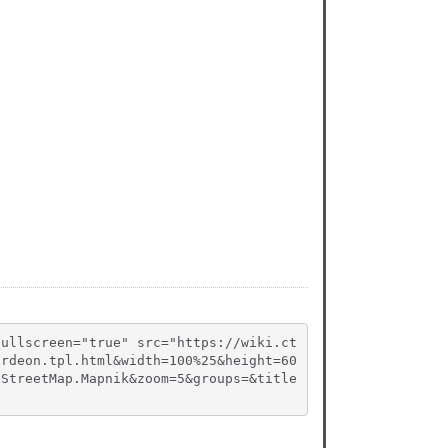
fullscreen="true" src="https://wiki.ct
ordeon.tpl.html&width=100%25&height=60
nStreetMap.Mapnik&zoom=5&groups=&title